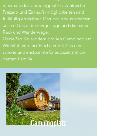
innerhalb des Campingplatzes. Zahlreiche
Freizeit- und Einkaufs- möglichkeiten sind
fußläufig erreichbar. Darüber hinaus schätzen
unsere Gäste die ruhige Lage und die nahen
Rad- und Wanderwege.
Genießen Sie auf dem großen Campingplatz
Wiehltal mit einer Fläche von 3,2 ha eine
schöne und enstpannte Urlaubszeit mit der
ganzen Familie.
Campingplatz