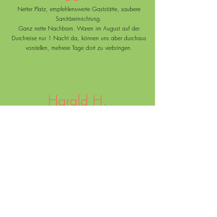
Netter Platz, empfehlenswerte Gaststätte, saubere
Sanitäreinrichtung.
Ganz nette Nachbarn. Waren im August auf der
Durchreise nur 1 Nacht da, können uns aber durchaus
vorstellen, mehrere Tage dort zu verbringen.
Harald H.
Schöner, gepflegter CP direkt an einem Flüsschen in
direkter Nähe zu einem netten Freibad, Tennisclub
und Fitnesspark. Netter, unkomplizierter Betreiber,
ausreichend große Parzellen...
Bärbel F.